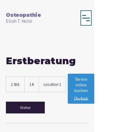
Osteopathie
Elloh T. Holle
Erstberatung
1
Termin
Euro
1 Std.
1
1 €
Location 1
online
S
buchen
t
d
Weiter